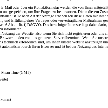
 E-Mail oder über ein Kontaktformular werden die von Ihnen mitgeteilt
 uns gespeichert, um Ihre Fragen zu beantworten. Die in diesem Zus
fallen ist. Je nach Art der Anfrage erheben wir diese Daten mit Ihrer
ng und Erfüllung eines Vertrages oder vorvertraglicher Maßnahmen gem
Art. 6 Abs. 1 lit. f) DSGVO. Das berechtigte Interesse liegt dabei dari
zu informieren.
n Nutzung der Website, also wenn Sie sich nicht registrieren oder uns a
 Browser an den von uns genutzten Server übermittelt. Wenn Sie unser
ns technisch erforderlich sind, um Ihnen unsere Website anzuzeigen und 
gt automatisiert durch Ihren Browser und ist bei der Nutzung des Intern
ch Mean Time (GMT)
Seite)
g kommt