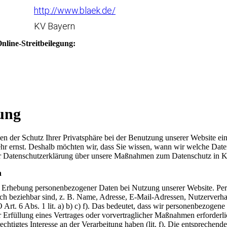
http://www.blaek.de/
KV Bayern
line-Streitbeilegung:
ung
en der Schutz Ihrer Privatsphäre bei der Benutzung unserer Website ei
ehr ernst. Deshalb möchten wir, dass Sie wissen, wann wir welche Date
r Datenschutzerklärung über unsere Maßnahmen zum Datenschutz in Ke
n
e Erhebung personenbezogener Daten bei Nutzung unserer Website. Per
nlich beziehbar sind, z. B. Name, Adresse, E-Mail-Adressen, Nutzerverha
t. 6 Abs. 1 lit. a) b) c) f). Das bedeutet, dass wir personenbezogene
ur Erfüllung eines Vertrages oder vorvertraglicher Maßnahmen erforderlich
berechtigtes Interesse an der Verarbeitung haben (lit. f). Die entspreche