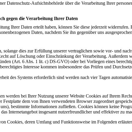
iner Datenschutz-Aufsichtsbehörde über die Verarbeitung Ihrer perso
ch gegen die Verarbeitung Ihrer Daten
itung Ihrer Daten erteilt haben, können Sie diese jederzeit widerrufen. 
personenbezogenen Daten, nachdem Sie ihn gegenüber uns ausgesproche
 solange dies zur Erfüllung unserer vertraglichen sowie vor- und nach
hr Recht auf Löschung oder Einschränkung der Verarbeitung. Außerdem w
den (Art. 6 Abs. 1 lit. c) DS-GVO) oder bei Vorliegen eines berechtigte
berechtigtes Interesse kommen insbesondere das Prüfen und Durchsetz
erheit des Systems erforderlich sind werden nach vier Tagen automatisie
en werden bei Ihrer Nutzung unserer Website Cookies auf Ihrem Rechn
hrer Festplatte dem von Ihnen verwendeten Browser zugeordnet gespeic
rch uns), bestimmte Informationen zufließen. Cookies können keine Prog
 das Internetangebot insgesamt nutzerfreundlicher und effektiver zu ma
n von Cookies, deren Umfang und Funktionsweise im Folgenden erläuter