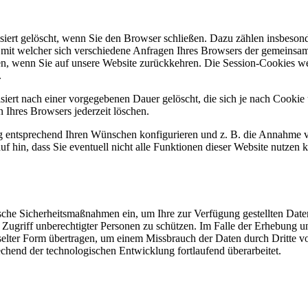
siert gelöscht, wenn Sie den Browser schließen. Dazu zählen insbeson
, mit welcher sich verschiedene Anfragen Ihres Browsers der gemeinsa
n, wenn Sie auf unsere Website zurückkehren. Die Session-Cookies we
.
siert nach einer vorgegebenen Dauer gelöscht, die sich je nach Cookie
n Ihres Browsers jederzeit löschen.
ng entsprechend Ihren Wünschen konfigurieren und z. B. die Annahme v
f hin, dass Sie eventuell nicht alle Funktionen dieser Website nutzen 
sche Sicherheitsmaßnahmen ein, um Ihre zur Verfügung gestellten Daten
r Zugriff unberechtigter Personen zu schützen. Im Falle der Erhebung u
selter Form übertragen, um einem Missbrauch der Daten durch Dritte 
end der technologischen Entwicklung fortlaufend überarbeitet.