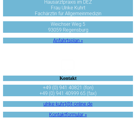
Hausarztpraxis im DEZ
Frau Ulrike Kuhrt
Fachärztin für Allgemeinmedizin
Weichser Weg 5
93059 Regensburg
Anfahrts­plan »
Kontakt
+49 (0) 941 40821 (fon)
+49 (0) 941 40999 65 (fax)
ulrike-kuhrt@t-online.de
Kontaktformular »